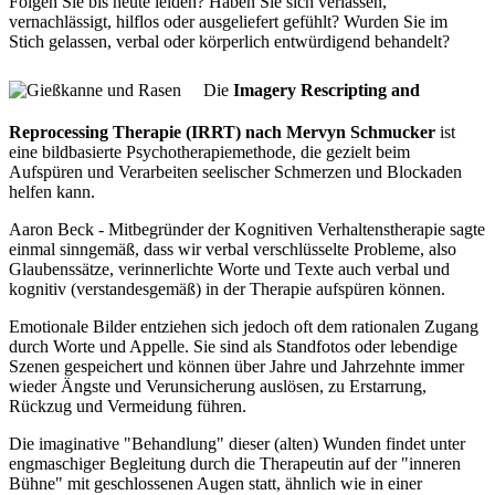
Folgen Sie bis heute leiden? Haben Sie sich verlassen,
vernachlässigt, hilflos oder ausgeliefert gefühlt? Wurden Sie im
Stich gelassen, verbal oder körperlich entwürdigend behandelt?
Die
Imagery Rescripting and
Reprocessing Therapie (IRRT) nach Mervyn Schmucker
ist
eine bildbasierte Psychotherapiemethode, die gezielt beim
Aufspüren und Verarbeiten seelischer Schmerzen und Blockaden
helfen kann.
Aaron Beck - Mitbegründer der Kognitiven Verhaltenstherapie sagte
einmal sinngemäß, dass wir verbal verschlüsselte Probleme, also
Glaubenssätze, verinnerlichte Worte und Texte auch verbal und
kognitiv (verstandesgemäß) in der Therapie aufspüren können.
Emotionale Bilder entziehen sich jedoch oft dem rationalen Zugang
durch Worte und Appelle. Sie sind als Standfotos oder lebendige
Szenen gespeichert und können über Jahre und Jahrzehnte immer
wieder Ängste und Verunsicherung auslösen, zu Erstarrung,
Rückzug und Vermeidung führen.
Die imaginative "Behandlung" dieser (alten) Wunden findet unter
engmaschiger Begleitung durch die Therapeutin auf der "inneren
Bühne" mit geschlossenen Augen statt, ähnlich wie in einer